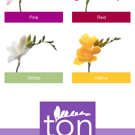
Pink
Red
White
Yellow